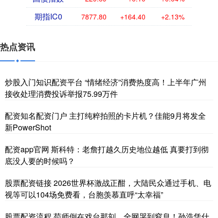
期指IC0
7877.80
+164.40
+2.13%
热点资讯
炒股入门知识配资平台 “情绪经济”消费热度高！上半年广州
接收处理消费投诉举报75.99万件
配资知名配资门户 主打纯粹拍照的卡片机？佳能9月将发全
新PowerShot
配资app官网 斯科特：老詹打越久历史地位越低 真要打到彻
底没人要的时候吗？
股票配资链接 2026世界杯激战正酣，大陆民众通过手机、电
视等可以104场免费看，台胞羡慕直呼“太幸福”
股票配资流程 苟师倒在戏台那刻，全网哭到窒息！孙浩凭什