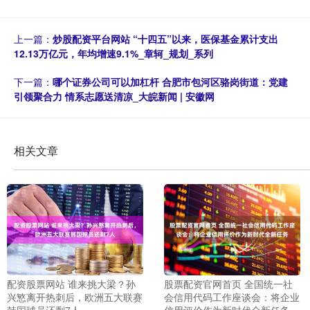
上一篇：
炒股配资平台网站 “十四五”以来，医保基金累计支出
12.13万亿元，年均增速9.1%_章轲_规划_系列
下一篇：
哪个证券公司可以加杠杆 合肥市包河区骆岗街道：党建
引领聚合力 情系志愿送清凉_大皖新闻 | 安徽网
相关文章
配资股票网站 谁来挑大梁？孙
股票配资官网首页 全国统一社
兴慜离开热刺后，欧洲五大联赛
会信用代码工作座谈会：将企业
韩国球员还剩7人
信用评价作为新时代全新任务