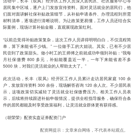
活动中，长丰（双凤）经开区工作人员深入居民区、社区服务中心等
居民集中区域，逐户上门发放宣传资料。面对灵活就业的居民们，他
们面对面讲解社保补贴政策细节，从补贴申请条件、办理流程到所需
材料清单，逐项进行清晰说明。为让政策更易懂，工作人员还结合实
际案例，现场计算补贴金额，直观展现政策红利。
“以前总觉得补贴政策复杂，这次工作人员讲得明明白白，不仅流程简
单，算下来能省不少钱。” 一位做手工的大姐说。其实，已有不少居
民尝到了政策甜头。做小时工的王师傅之前就成功申领到补贴：“我每
月社保缴费 800 多元，补贴能覆盖近一半，一年下来能省差不多
5000 块，对我们灵活就业的人帮助太大了。”
此次活动，长丰（双凤）经开区工作人员累计走访居民家庭 100 余
户，发放宣传资料 300 余份，现场解答咨询 120 余人次。不少居民表
示，这项政策切实减轻了灵活就业社保缴费压力。相关工作人员表
示，后续将持续跟进补贴申领情况，提供全程指导服务，确保符合条
件的居民都能及时享受政策福利，让灵活就业群体更有获得感。
（胡荣荣）配资实盘证券配资门户
配资网提示：文章来自网络，不代表本站观点。