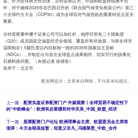
诺。作为全球两大经济体，古特雷斯认为，中国和欧盟持续携手合
作，对于确保2025年在巴西召开的《联合国气候变化框架公约》第三
十次缔约方大会（COP30）成为全球应对气候危机的重要转折点至关
重要。
古特雷斯重申哪个证券公司可以加杠杆，他呼吁所有二十国集团
（G20）成员国提交涵盖经济全领域、覆盖所有排放源、与将全球升
温限制在1.5摄氏度以内目标相一致的2035年国家自主贡献
（NDCs），并制定出与首次全球盘点成果相符、切实可行的脱离化
石燃料路径图。（央视记者 徐德智）
发布于：北京市
配资网提示：文章来自网络，不代表本站观点。
上一篇：
配资实盘证券配资门户 外媒观察丨全球贸易不确定性下
的“中欧峰会”：欧洲有必要缓和对华关系_中国_欧盟_经济
下一篇：
股票配资门户论坛 欧洲理事会主席、欧盟委员会主席答
澎湃：今天会晤虽短暂，却意义非凡_冯德莱恩_中欧_合作