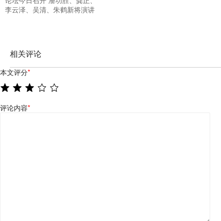
论坛今日召开 潘功胜、龚正、
李云泽、吴清、朱鹤新将演讲
相关评论
本文评分
*
评论内容
*