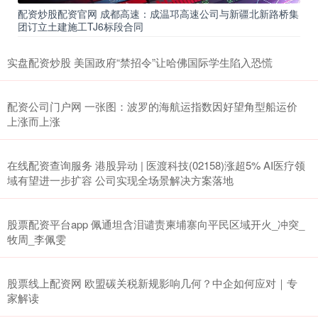
配资炒股配资官网 成都高速：成温邛高速公司与新疆北新路桥集
团订立土建施工TJ6标段合同
实盘配资炒股 美国政府“禁招令”让哈佛国际学生陷入恐慌
配资公司门户网 一张图：波罗的海航运指数因好望角型船运价
上涨而上涨
在线配资查询服务 港股异动 | 医渡科技(02158)涨超5% AI医疗领
域有望进一步扩容 公司实现全场景解决方案落地
股票配资平台app 佩通坦含泪谴责柬埔寨向平民区域开火_冲突_
牧周_李佩雯
股票线上配资网 欧盟碳关税新规影响几何？中企如何应对｜专
家解读