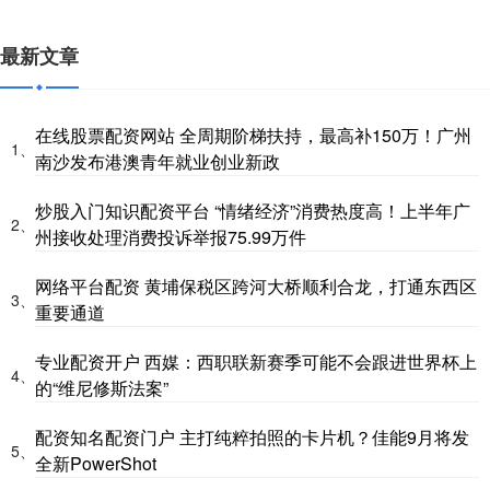
最新文章
在线股票配资网站 全周期阶梯扶持，最高补150万！广州
1、
南沙发布港澳青年就业创业新政
炒股入门知识配资平台 “情绪经济”消费热度高！上半年广
2、
州接收处理消费投诉举报75.99万件
网络平台配资 黄埔保税区跨河大桥顺利合龙，打通东西区
3、
重要通道
专业配资开户 西媒：西职联新赛季可能不会跟进世界杯上
4、
的“维尼修斯法案”
配资知名配资门户 主打纯粹拍照的卡片机？佳能9月将发
5、
全新PowerShot