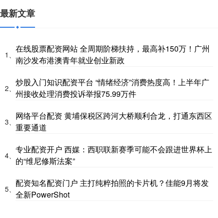
最新文章
在线股票配资网站 全周期阶梯扶持，最高补150万！广州
1、
南沙发布港澳青年就业创业新政
炒股入门知识配资平台 “情绪经济”消费热度高！上半年广
2、
州接收处理消费投诉举报75.99万件
网络平台配资 黄埔保税区跨河大桥顺利合龙，打通东西区
3、
重要通道
专业配资开户 西媒：西职联新赛季可能不会跟进世界杯上
4、
的“维尼修斯法案”
配资知名配资门户 主打纯粹拍照的卡片机？佳能9月将发
5、
全新PowerShot