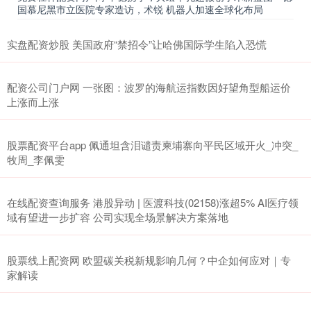
国慕尼黑市立医院专家造访，术锐 机器人加速全球化布局
实盘配资炒股 美国政府“禁招令”让哈佛国际学生陷入恐慌
配资公司门户网 一张图：波罗的海航运指数因好望角型船运价
上涨而上涨
股票配资平台app 佩通坦含泪谴责柬埔寨向平民区域开火_冲突_
牧周_李佩雯
在线配资查询服务 港股异动 | 医渡科技(02158)涨超5% AI医疗领
域有望进一步扩容 公司实现全场景解决方案落地
股票线上配资网 欧盟碳关税新规影响几何？中企如何应对｜专
家解读