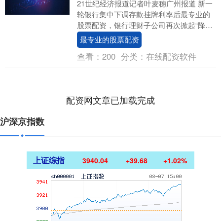
21世纪经济报道记者叶麦穗广州报道 新一
轮银行集中下调存款挂牌利率后最专业的
股票配资，银行理财子公司再次掀起“降费
大酬宾”的活动。近期，中银理财、交银理
最专业的股票配资
财、招银....
查看：
200
分类：
在线配资软件
配资网文章已加载完成
沪深京指数
上证综指
3940.04
+39.68
+1.02%